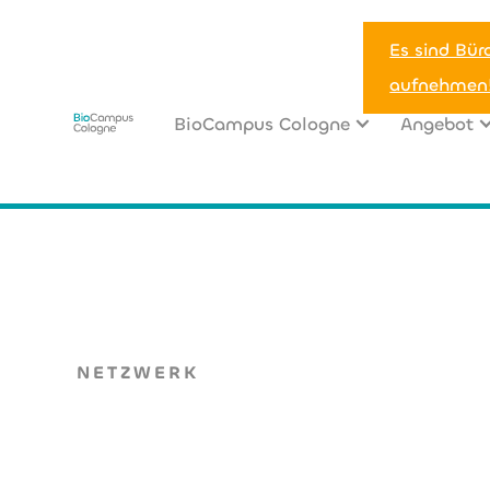
Es sind Bür
aufnehmen
BioCampus Cologne
Angebot
HOME
>
BIOCAMPUS COLOGNE
>
NETZWERK
NETZWERK