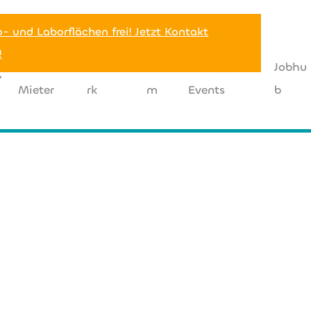
o- und Laborflächen frei! Jetzt Kontakt
!
BCC
Netzwe
Tea
News |
Jobhu
Mieter
rk
m
Events
b